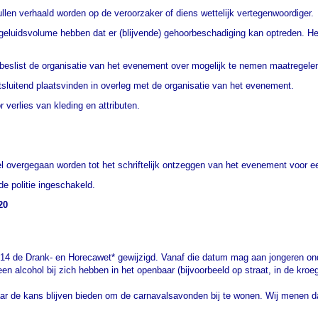
len verhaald worden op de veroorzaker of diens wettelijk vertegenwoordiger.
luidsvolume hebben dat er (blijvende) gehoorbeschadiging kan optreden. H
n, beslist de organisatie van het evenement over mogelijk te nemen maatregele
sluitend plaatsvinden in overleg met de organisatie van het evenement.
 verlies van kleding en attributen.
l overgegaan worden tot het schriftelijk ontzeggen van het evenement voor e
de politie ingeschakeld.
20
 2014 de Drank- en Horecawet* gewijzigd. Vanaf die datum mag aan jongeren o
 alcohol bij zich hebben in het openbaar (bijvoorbeeld op straat, in de kroeg
ar de kans blijven bieden om de carnavalsavonden bij te wonen. Wij menen da