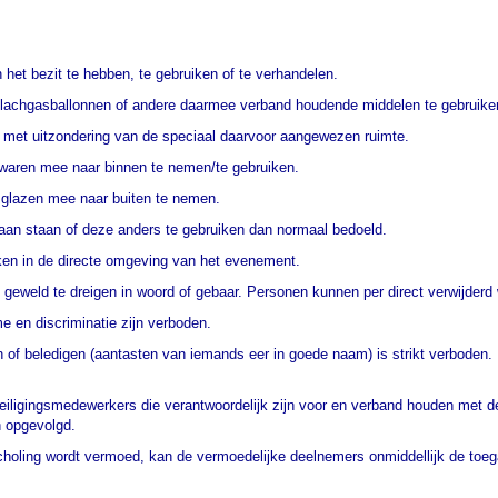
 het bezit te hebben, te gebruiken of te verhandelen.
 lachgasballonnen of andere daarmee verband houdende middelen te gebruiken
d, met uitzondering van de speciaal daarvoor aangewezen ruimte.
swaren mee naar binnen te nemen/te gebruiken.
 glazen mee naar buiten te nemen.
 gaan staan of deze anders te gebruiken dan normaal bedoeld.
aken in de directe omgeving van het evenement.
 geweld te dreigen in woord of gebaar. Personen kunnen per direct verwijder
e en discriminatie zijn verboden.
n of beledigen (aantasten van iemands eer in goede naam) is strikt verboden.
veiligingsmedewerkers die verantwoordelijk zijn voor en verband houden met d
en opgevolgd.
oling wordt vermoed, kan de vermoedelijke deelnemers onmiddellijk de toe