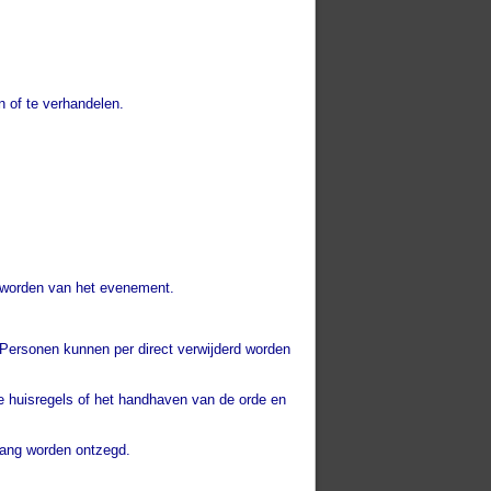
 of te verhandelen.
d worden van het evenement.
 Personen kunnen per direct verwijderd worden
e huisregels of het handhaven van de orde en
gang worden ontzegd.