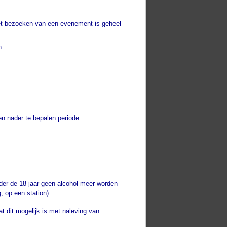
et bezoeken van een evenement is geheel
n.
en nader te bepalen periode.
nder de 18 jaar geen alcohol meer worden
, op een station).
t dit mogelijk is met naleving van