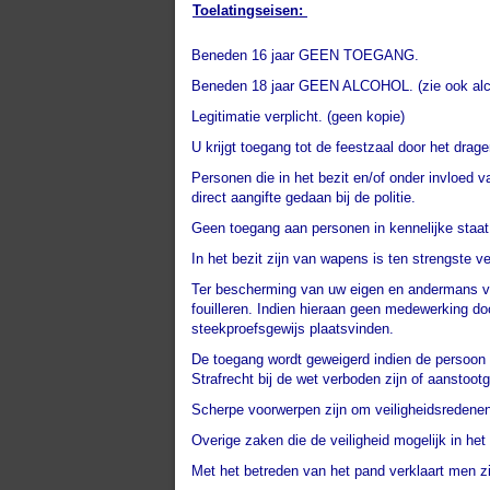
Toelatingseisen:
Beneden 16 jaar GEEN TOEGANG.
Beneden 18 jaar GEEN ALCOHOL. (zie ook alco
Legitimatie verplicht. (geen kopie)
U krijgt toegang tot de feestzaal door het dra
Personen die in het bezit en/of onder invloed 
direct aangifte gedaan bij de politie.
Geen toegang aan personen in kennelijke staa
In het bezit zijn van wapens is ten strengste ver
Ter bescherming van uw eigen en andermans ve
fouilleren. Indien hieraan geen medewerking d
steekproefsgewijs plaatsvinden.
De toegang wordt geweigerd indien de persoon 
Strafrecht bij de wet verboden zijn of aanstoot
Scherpe voorwerpen zijn om veiligheidsredenen
Overige zaken die de veiligheid mogelijk in he
Met het betreden van het pand verklaart men z