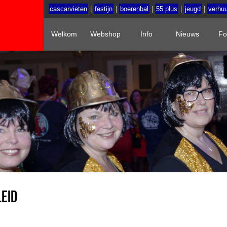
cascarvieten
|
festijn
|
boerenbal
|
55 plus
|
jeugd
|
verhuu
Welkom
Webshop
Info
Nieuws
Fo
eid