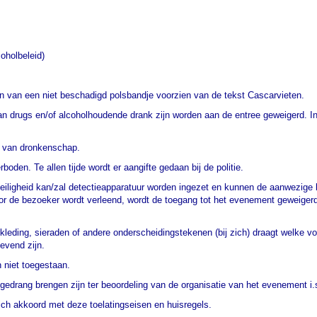
holbeleid)
gen van een niet beschadigd polsbandje voorzien van de tekst Cascarvieten.
van drugs en/of alcoholhoudende drank zijn worden aan de entree geweigerd. Ind
t van dronkenschap.
boden. Te allen tijde wordt er aangifte gedaan bij de politie.
iligheid kan/zal detectieapparatuur worden ingezet en kunnen de aanwezige 
oor de bezoeker wordt verleend, wordt de toegang tot het evenement geweigerd
kleding, sieraden of andere onderscheidingstekenen (bij zich) draagt welke v
gevend zijn.
 niet toegestaan.
t gedrang brengen zijn ter beoordeling van de organisatie van het evenement i
ich akkoord met deze toelatingseisen en huisregels.